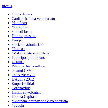
#
focus
Ultime News
Capitale italiana volontariato
Manifesto
Vision Csv
Semi di bene
Futuro prossimo
Europa
Storie di volontariato
#Podcast
#Volontariato e Giustizia
Partecipo quindi dono
Ucraina
Riforma Terzo settore
20 anni CSV
#Servizio civile
L'Aquila 2012
Empori solidali
Coronavirus
Immigrati volontari
Padova Capitale
#Giornata internazionale volontariato
#Scuola