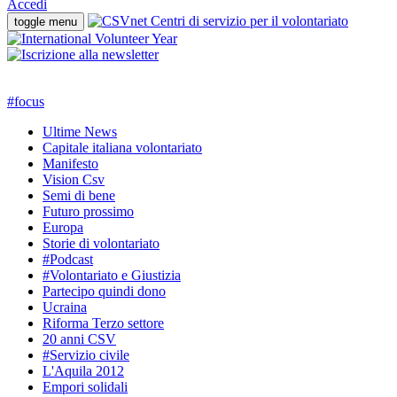
Accedi
toggle menu
#
focus
Ultime News
Capitale italiana volontariato
Manifesto
Vision Csv
Semi di bene
Futuro prossimo
Europa
Storie di volontariato
#Podcast
#Volontariato e Giustizia
Partecipo quindi dono
Ucraina
Riforma Terzo settore
20 anni CSV
#Servizio civile
L'Aquila 2012
Empori solidali