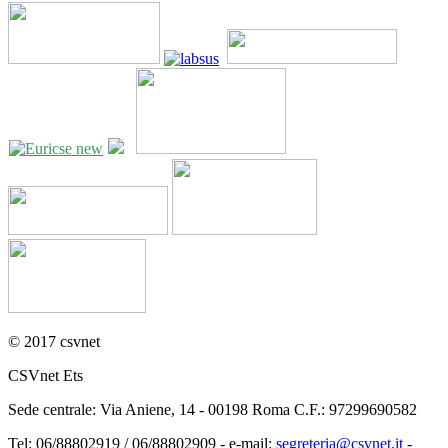
© 2017 csvnet
CSVnet Ets
Sede centrale: Via Aniene, 14 - 00198 Roma C.F.: 97299690582
Tel: 06/88802919 / 06/88802909 - e-mail:
segreteria@csvnet.it
-