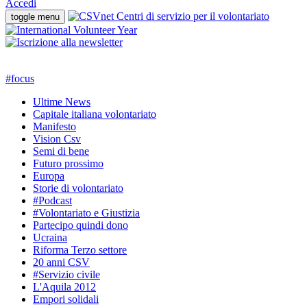
Accedi
toggle menu
#
focus
Ultime News
Capitale italiana volontariato
Manifesto
Vision Csv
Semi di bene
Futuro prossimo
Europa
Storie di volontariato
#Podcast
#Volontariato e Giustizia
Partecipo quindi dono
Ucraina
Riforma Terzo settore
20 anni CSV
#Servizio civile
L'Aquila 2012
Empori solidali