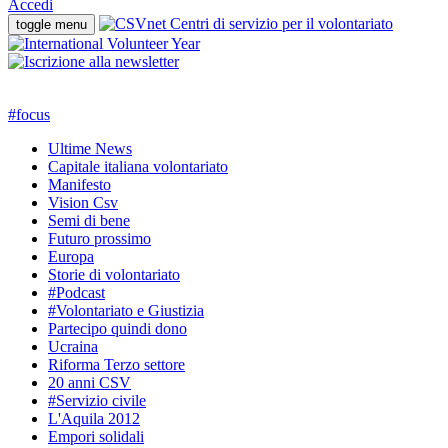
Accedi
toggle menu
#
focus
Ultime News
Capitale italiana volontariato
Manifesto
Vision Csv
Semi di bene
Futuro prossimo
Europa
Storie di volontariato
#Podcast
#Volontariato e Giustizia
Partecipo quindi dono
Ucraina
Riforma Terzo settore
20 anni CSV
#Servizio civile
L'Aquila 2012
Empori solidali