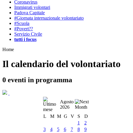
Coronavirus
Immigrati volontari
Padova Capitale
#Giornata internazionale volontariato
#Scuola
#Povert??
Servizio Civile
tutti i focus
Home
Il calendario del volontariato
0
eventi in programma
Agosto
2026
L
M
M
G
V
S
D
1
2
3
4
5
6
7
8
9