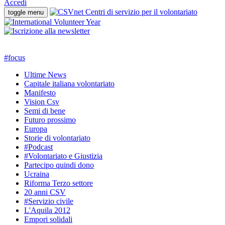
Accedi
toggle menu
#
focus
Ultime News
Capitale italiana volontariato
Manifesto
Vision Csv
Semi di bene
Futuro prossimo
Europa
Storie di volontariato
#Podcast
#Volontariato e Giustizia
Partecipo quindi dono
Ucraina
Riforma Terzo settore
20 anni CSV
#Servizio civile
L'Aquila 2012
Empori solidali