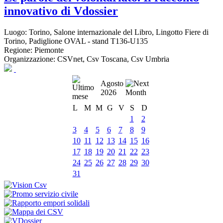
innovativo di Vdossier
Luogo:
Torino, Salone internazionale del Libro, Lingotto Fiere di
Torino, Padiglione OVAL - stand T136-U135
Regione:
Piemonte
Organizzazione:
CSVnet, Csv Toscana, Csv Umbria
Agosto
2026
L
M
M
G
V
S
D
1
2
3
4
5
6
7
8
9
10
11
12
13
14
15
16
17
18
19
20
21
22
23
24
25
26
27
28
29
30
31