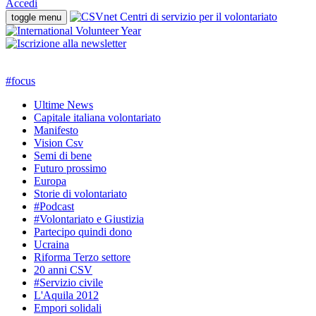
Accedi
toggle menu
#
focus
Ultime News
Capitale italiana volontariato
Manifesto
Vision Csv
Semi di bene
Futuro prossimo
Europa
Storie di volontariato
#Podcast
#Volontariato e Giustizia
Partecipo quindi dono
Ucraina
Riforma Terzo settore
20 anni CSV
#Servizio civile
L'Aquila 2012
Empori solidali