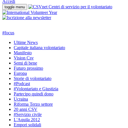
Accedi
toggle menu
#
focus
Ultime News
Capitale italiana volontariato
Manifesto
Vision Csv
Semi di bene
Futuro prossimo
Europa
Storie di volontariato
#Podcast
#Volontariato e Giustizia
Partecipo quindi dono
Ucraina
Riforma Terzo settore
20 anni CSV
#Servizio civile
L'Aquila 2012
Empori solidali