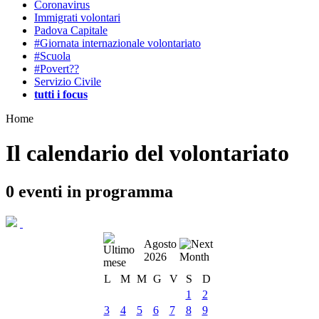
Coronavirus
Immigrati volontari
Padova Capitale
#Giornata internazionale volontariato
#Scuola
#Povert??
Servizio Civile
tutti i focus
Home
Il calendario del volontariato
0
eventi in programma
Agosto
2026
L
M
M
G
V
S
D
1
2
3
4
5
6
7
8
9