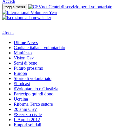
Accedi
toggle menu
#
focus
Ultime News
Capitale italiana volontariato
Manifesto
Vision Csv
Semi di bene
Futuro prossimo
Europa
Storie di volontariato
#Podcast
#Volontariato e Giustizia
Partecipo quindi dono
Ucraina
Riforma Terzo settore
20 anni CSV
#Servizio civile
L'Aquila 2012
Empori solidali