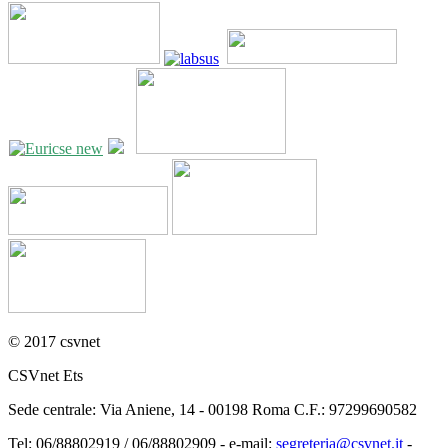
© 2017 csvnet
CSVnet Ets
Sede centrale: Via Aniene, 14 - 00198 Roma C.F.: 97299690582
Tel: 06/88802919 / 06/88802909 - e-mail:
segreteria@csvnet.it
-