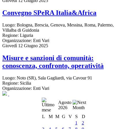
Giovedì 12 Giugno 2025
Convegno SPeRA Italia&Africa
Luogo:
Bologna, Brescia, Genova, Messina, Roma, Palermo,
Villalba di Guidonia
Regione:
Liguria
Organizzazione:
Enti Vari
Giovedì 12 Giugno 2025
Misure e sanzioni di comunità:
conoscenza, confronto, operatività
Luogo:
Noto (SR), Sala Gagliardi, via Cavour 91
Regione:
Sicilia
Organizzazione:
Enti Vari
Agosto
2026
L
M
M
G
V
S
D
1
2