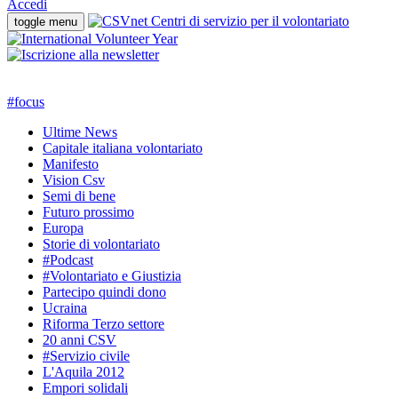
Accedi
toggle menu
#
focus
Ultime News
Capitale italiana volontariato
Manifesto
Vision Csv
Semi di bene
Futuro prossimo
Europa
Storie di volontariato
#Podcast
#Volontariato e Giustizia
Partecipo quindi dono
Ucraina
Riforma Terzo settore
20 anni CSV
#Servizio civile
L'Aquila 2012
Empori solidali