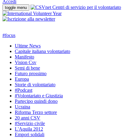
Accedi
toggle menu
#
focus
Ultime News
Capitale italiana volontariato
Manifesto
Vision Csv
Semi di bene
Futuro prossimo
Europa
Storie di volontariato
#Podcast
#Volontariato e Giustizia
Partecipo quindi dono
Ucraina
Riforma Terzo settore
20 anni CSV
#Servizio civile
L'Aquila 2012
Empori solidali