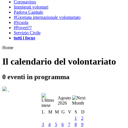
Coronavirus
Immigrati volontari
Padova Capitale
#Giornata internazionale volontariato
#Scuola
#Povert??
Servizio Civile
tutti i focus
Home
Il calendario del volontariato
0
eventi in programma
Agosto
2026
L
M
M
G
V
S
D
1
2
3
4
5
6
7
8
9