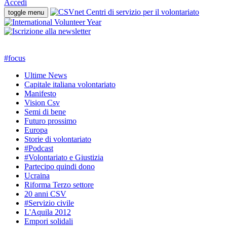
Accedi
toggle menu
#
focus
Ultime News
Capitale italiana volontariato
Manifesto
Vision Csv
Semi di bene
Futuro prossimo
Europa
Storie di volontariato
#Podcast
#Volontariato e Giustizia
Partecipo quindi dono
Ucraina
Riforma Terzo settore
20 anni CSV
#Servizio civile
L'Aquila 2012
Empori solidali