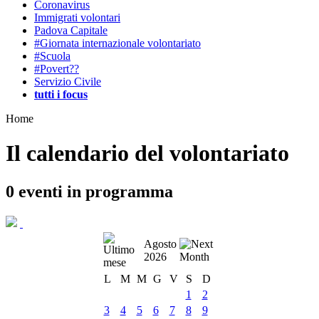
Coronavirus
Immigrati volontari
Padova Capitale
#Giornata internazionale volontariato
#Scuola
#Povert??
Servizio Civile
tutti i focus
Home
Il calendario del volontariato
0
eventi in programma
Agosto
2026
L
M
M
G
V
S
D
1
2
3
4
5
6
7
8
9