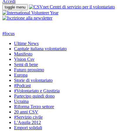
Accedi
toggle menu
#
focus
Ultime News
Capitale italiana volontariato
Manifesto
Vision Csv
Semi di bene
Futuro prossimo
Europa
Storie di volontariato
#Podcast
#Volontariato e Giustizia
Partecipo quindi dono
Ucraina
Riforma Terzo settore
20 anni CSV
#Servizio civile
L'Aquila 2012
Empori solidali