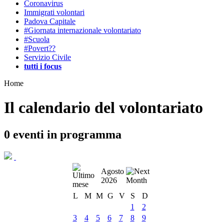
Coronavirus
Immigrati volontari
Padova Capitale
#Giornata internazionale volontariato
#Scuola
#Povert??
Servizio Civile
tutti i focus
Home
Il calendario del volontariato
0
eventi in programma
Agosto
2026
L
M
M
G
V
S
D
1
2
3
4
5
6
7
8
9