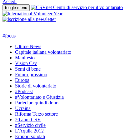
Accedi
toggle menu
#
focus
Ultime News
Capitale italiana volontariato
Manifesto
Vision Csv
Semi di bene
Futuro prossimo
Europa
Storie di volontariato
#Podcast
#Volontariato e Giustizia
Partecipo quindi dono
Ucraina
Riforma Terzo settore
20 anni CSV
#Servizio civile
L'Aquila 2012
Empori solidali