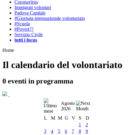
Coronavirus
Immigrati volontari
Padova Capitale
#Giornata internazionale volontariato
#Scuola
#Povert??
Servizio Civile
tutti i focus
Home
Il calendario del volontariato
0
eventi in programma
Agosto
2026
L
M
M
G
V
S
D
1
2
3
4
5
6
7
8
9