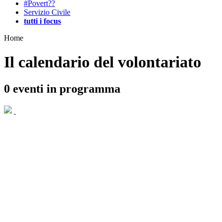
#Povert??
Servizio Civile
tutti i focus
Home
Il calendario del volontariato
0
eventi in programma