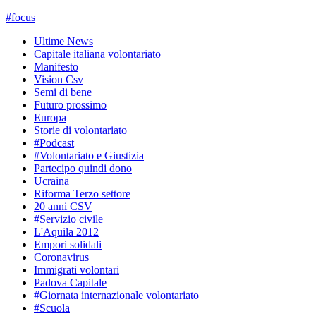
#
focus
Ultime News
Capitale italiana volontariato
Manifesto
Vision Csv
Semi di bene
Futuro prossimo
Europa
Storie di volontariato
#Podcast
#Volontariato e Giustizia
Partecipo quindi dono
Ucraina
Riforma Terzo settore
20 anni CSV
#Servizio civile
L'Aquila 2012
Empori solidali
Coronavirus
Immigrati volontari
Padova Capitale
#Giornata internazionale volontariato
#Scuola