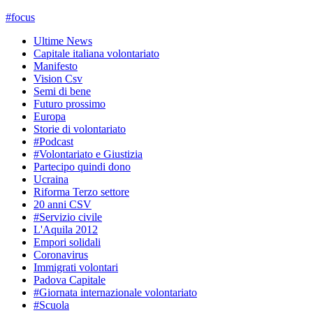
#
focus
Ultime News
Capitale italiana volontariato
Manifesto
Vision Csv
Semi di bene
Futuro prossimo
Europa
Storie di volontariato
#Podcast
#Volontariato e Giustizia
Partecipo quindi dono
Ucraina
Riforma Terzo settore
20 anni CSV
#Servizio civile
L'Aquila 2012
Empori solidali
Coronavirus
Immigrati volontari
Padova Capitale
#Giornata internazionale volontariato
#Scuola