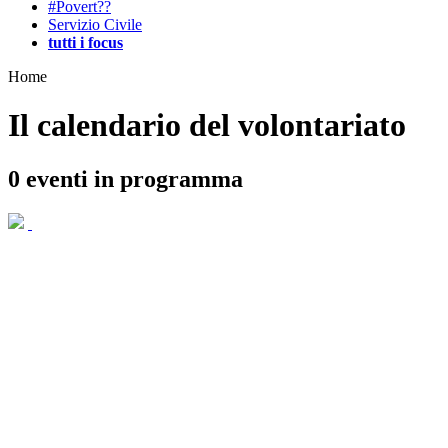
#Povert??
Servizio Civile
tutti i focus
Home
Il calendario del volontariato
0
eventi in programma