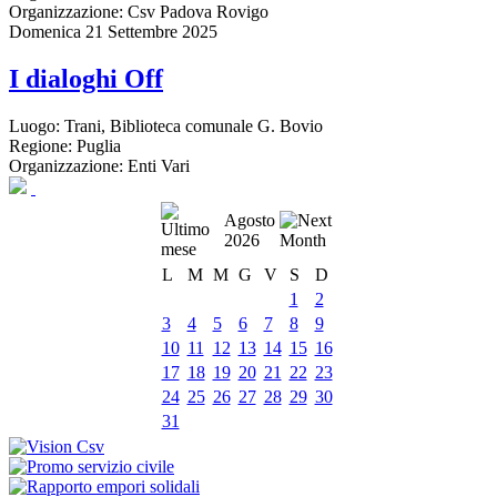
Organizzazione:
Csv Padova Rovigo
Domenica 21 Settembre 2025
I dialoghi Off
Luogo:
Trani, Biblioteca comunale G. Bovio
Regione:
Puglia
Organizzazione:
Enti Vari
Agosto
2026
L
M
M
G
V
S
D
1
2
3
4
5
6
7
8
9
10
11
12
13
14
15
16
17
18
19
20
21
22
23
24
25
26
27
28
29
30
31