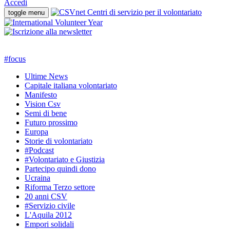
Accedi
toggle menu
#
focus
Ultime News
Capitale italiana volontariato
Manifesto
Vision Csv
Semi di bene
Futuro prossimo
Europa
Storie di volontariato
#Podcast
#Volontariato e Giustizia
Partecipo quindi dono
Ucraina
Riforma Terzo settore
20 anni CSV
#Servizio civile
L'Aquila 2012
Empori solidali