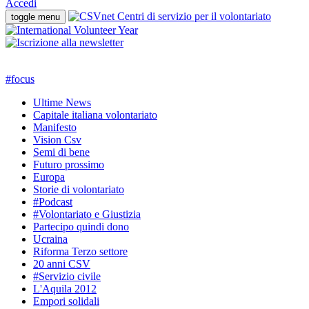
Accedi
toggle menu
#
focus
Ultime News
Capitale italiana volontariato
Manifesto
Vision Csv
Semi di bene
Futuro prossimo
Europa
Storie di volontariato
#Podcast
#Volontariato e Giustizia
Partecipo quindi dono
Ucraina
Riforma Terzo settore
20 anni CSV
#Servizio civile
L'Aquila 2012
Empori solidali