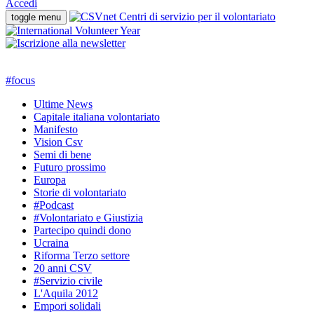
Accedi
toggle menu
#
focus
Ultime News
Capitale italiana volontariato
Manifesto
Vision Csv
Semi di bene
Futuro prossimo
Europa
Storie di volontariato
#Podcast
#Volontariato e Giustizia
Partecipo quindi dono
Ucraina
Riforma Terzo settore
20 anni CSV
#Servizio civile
L'Aquila 2012
Empori solidali