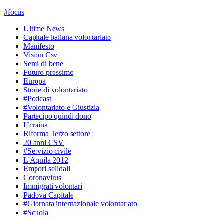
#
focus
Ultime News
Capitale italiana volontariato
Manifesto
Vision Csv
Semi di bene
Futuro prossimo
Europa
Storie di volontariato
#Podcast
#Volontariato e Giustizia
Partecipo quindi dono
Ucraina
Riforma Terzo settore
20 anni CSV
#Servizio civile
L'Aquila 2012
Empori solidali
Coronavirus
Immigrati volontari
Padova Capitale
#Giornata internazionale volontariato
#Scuola