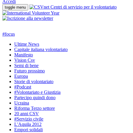
Accedi
toggle menu
#
focus
Ultime News
Capitale italiana volontariato
Manifesto
Vision Csv
Semi di bene
Futuro prossimo
Europa
Storie di volontariato
#Podcast
#Volontariato e Giustizia
Partecipo quindi dono
Ucraina
Riforma Terzo settore
20 anni CSV
#Servizio civile
L'Aquila 2012
Empori solidali