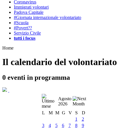
Coronavirus
Immigrati volontari
Padova Capitale
#Giornata internazionale volontariato
#Scuola
#Povert??
Servizio Civile
tutti i focus
Home
Il calendario del volontariato
0
eventi in programma
Agosto
2026
L
M
M
G
V
S
D
1
2
3
4
5
6
7
8
9