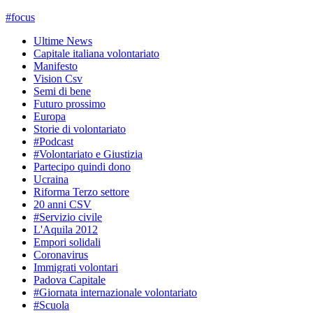
#
focus
Ultime News
Capitale italiana volontariato
Manifesto
Vision Csv
Semi di bene
Futuro prossimo
Europa
Storie di volontariato
#Podcast
#Volontariato e Giustizia
Partecipo quindi dono
Ucraina
Riforma Terzo settore
20 anni CSV
#Servizio civile
L'Aquila 2012
Empori solidali
Coronavirus
Immigrati volontari
Padova Capitale
#Giornata internazionale volontariato
#Scuola