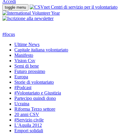
Accedi
toggle menu
#
focus
Ultime News
Capitale italiana volontariato
Manifesto
Vision Csv
Semi di bene
Futuro prossimo
Europa
Storie di volontariato
#Podcast
#Volontariato e Giustizia
Partecipo quindi dono
Ucraina
Riforma Terzo settore
20 anni CSV
#Servizio civile
L'Aquila 2012
Empori solidali