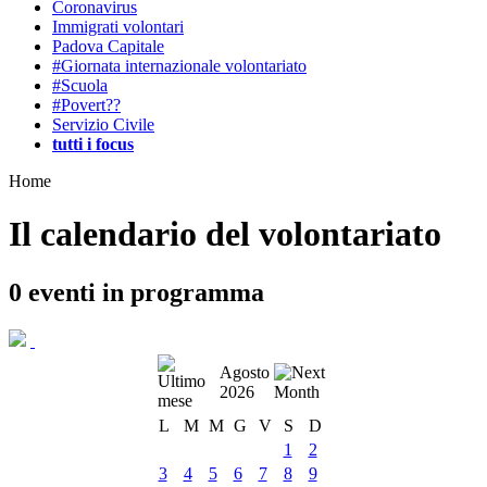
Coronavirus
Immigrati volontari
Padova Capitale
#Giornata internazionale volontariato
#Scuola
#Povert??
Servizio Civile
tutti i focus
Home
Il calendario del volontariato
0
eventi in programma
Agosto
2026
L
M
M
G
V
S
D
1
2
3
4
5
6
7
8
9