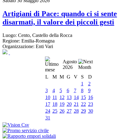
Sabato 30 Maggio 2026
Artigiani di Pace: quando ci si sente
disarmati, il valore dei piccoli gesti
Luogo:
Cento, Castello della Rocca
Regione:
Emilia-Romagna
Organizzazione:
Enti Vari
Agosto
2026
L
M
M
G
V
S
D
1
2
3
4
5
6
7
8
9
10
11
12
13
14
15
16
17
18
19
20
21
22
23
24
25
26
27
28
29
30
31