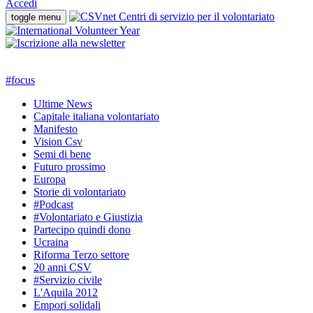
Accedi
toggle menu
#
focus
Ultime News
Capitale italiana volontariato
Manifesto
Vision Csv
Semi di bene
Futuro prossimo
Europa
Storie di volontariato
#Podcast
#Volontariato e Giustizia
Partecipo quindi dono
Ucraina
Riforma Terzo settore
20 anni CSV
#Servizio civile
L'Aquila 2012
Empori solidali