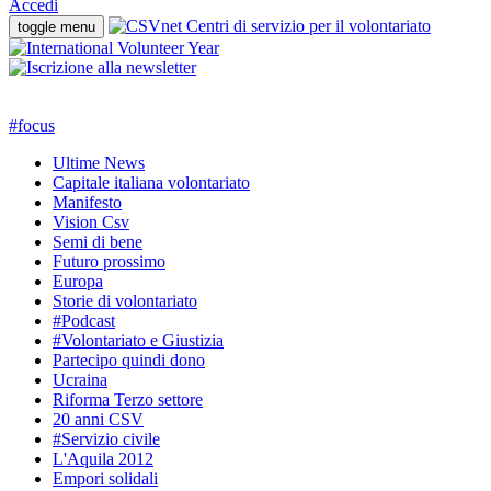
Accedi
toggle menu
#
focus
Ultime News
Capitale italiana volontariato
Manifesto
Vision Csv
Semi di bene
Futuro prossimo
Europa
Storie di volontariato
#Podcast
#Volontariato e Giustizia
Partecipo quindi dono
Ucraina
Riforma Terzo settore
20 anni CSV
#Servizio civile
L'Aquila 2012
Empori solidali