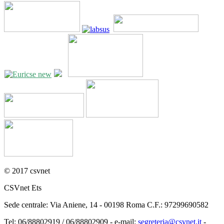
© 2017 csvnet
CSVnet Ets
Sede centrale: Via Aniene, 14 - 00198 Roma C.F.: 97299690582
Tel: 06/88802919 / 06/88802909 - e-mail:
segreteria@csvnet.it
-