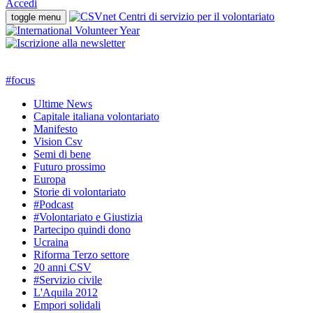
Accedi
toggle menu
#
focus
Ultime News
Capitale italiana volontariato
Manifesto
Vision Csv
Semi di bene
Futuro prossimo
Europa
Storie di volontariato
#Podcast
#Volontariato e Giustizia
Partecipo quindi dono
Ucraina
Riforma Terzo settore
20 anni CSV
#Servizio civile
L'Aquila 2012
Empori solidali