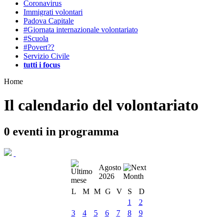
Coronavirus
Immigrati volontari
Padova Capitale
#Giornata internazionale volontariato
#Scuola
#Povert??
Servizio Civile
tutti i focus
Home
Il calendario del volontariato
0
eventi in programma
Agosto
2026
L
M
M
G
V
S
D
1
2
3
4
5
6
7
8
9