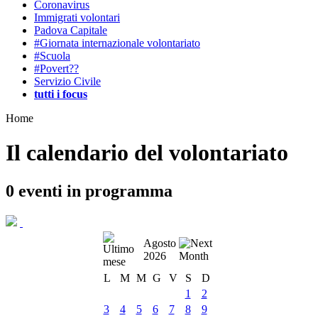
Coronavirus
Immigrati volontari
Padova Capitale
#Giornata internazionale volontariato
#Scuola
#Povert??
Servizio Civile
tutti i focus
Home
Il calendario del volontariato
0
eventi in programma
Agosto
2026
L
M
M
G
V
S
D
1
2
3
4
5
6
7
8
9