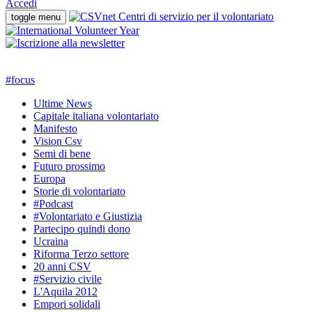
Accedi
toggle menu
#
focus
Ultime News
Capitale italiana volontariato
Manifesto
Vision Csv
Semi di bene
Futuro prossimo
Europa
Storie di volontariato
#Podcast
#Volontariato e Giustizia
Partecipo quindi dono
Ucraina
Riforma Terzo settore
20 anni CSV
#Servizio civile
L'Aquila 2012
Empori solidali