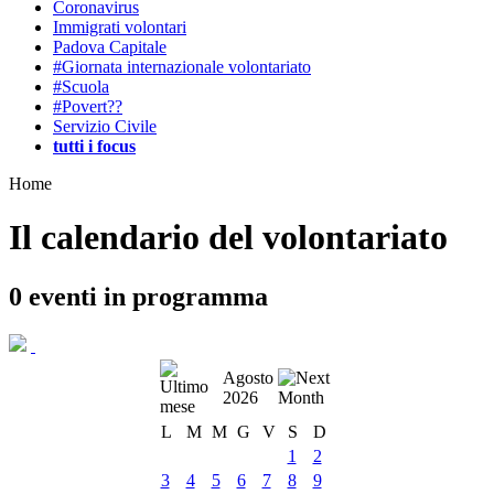
Coronavirus
Immigrati volontari
Padova Capitale
#Giornata internazionale volontariato
#Scuola
#Povert??
Servizio Civile
tutti i focus
Home
Il calendario del volontariato
0
eventi in programma
Agosto
2026
L
M
M
G
V
S
D
1
2
3
4
5
6
7
8
9