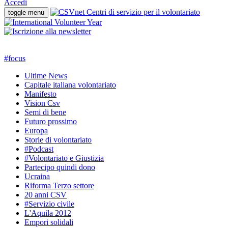
Accedi
toggle menu
#
focus
Ultime News
Capitale italiana volontariato
Manifesto
Vision Csv
Semi di bene
Futuro prossimo
Europa
Storie di volontariato
#Podcast
#Volontariato e Giustizia
Partecipo quindi dono
Ucraina
Riforma Terzo settore
20 anni CSV
#Servizio civile
L'Aquila 2012
Empori solidali