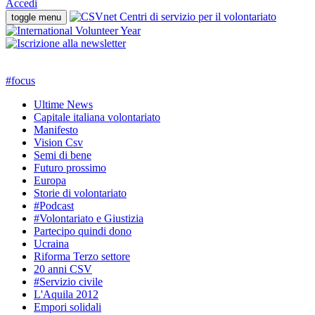
Accedi
toggle menu
#
focus
Ultime News
Capitale italiana volontariato
Manifesto
Vision Csv
Semi di bene
Futuro prossimo
Europa
Storie di volontariato
#Podcast
#Volontariato e Giustizia
Partecipo quindi dono
Ucraina
Riforma Terzo settore
20 anni CSV
#Servizio civile
L'Aquila 2012
Empori solidali