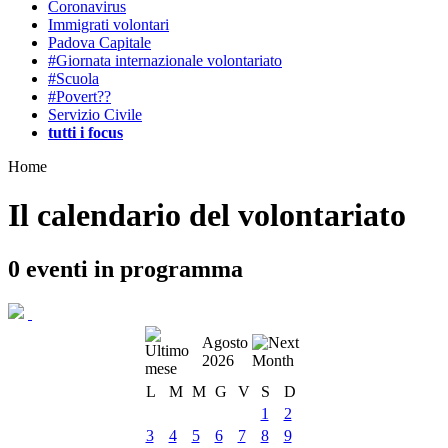
Coronavirus
Immigrati volontari
Padova Capitale
#Giornata internazionale volontariato
#Scuola
#Povert??
Servizio Civile
tutti i focus
Home
Il calendario del volontariato
0
eventi in programma
Agosto
2026
L
M
M
G
V
S
D
1
2
3
4
5
6
7
8
9