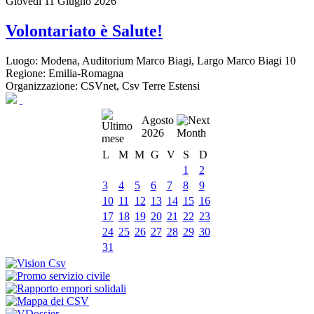
Giovedì 11 Giugno 2026
Volontariato è Salute!
Luogo:
Modena, Auditorium Marco Biagi, Largo Marco Biagi 10
Regione:
Emilia-Romagna
Organizzazione:
CSVnet, Csv Terre Estensi
Agosto
2026
L
M
M
G
V
S
D
1
2
3
4
5
6
7
8
9
10
11
12
13
14
15
16
17
18
19
20
21
22
23
24
25
26
27
28
29
30
31