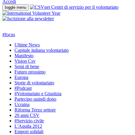
Accedi
toggle menu
#
focus
Ultime News
Capitale italiana volontariato
Manifesto
Vision Csv
Semi di bene
Futuro prossimo
Europa
Storie di volontariato
#Podcast
#Volontariato e Giustizia
Partecipo quindi dono
Ucraina
Riforma Terzo settore
20 anni CSV
#Servizio civile
L'Aquila 2012
Empori solidali