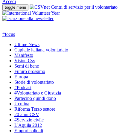
Accedi
toggle menu
#
focus
Ultime News
Capitale italiana volontariato
Manifesto
Vision Csv
Semi di bene
Futuro prossimo
Europa
Storie di volontariato
#Podcast
#Volontariato e Giustizia
Partecipo quindi dono
Ucraina
Riforma Terzo settore
20 anni CSV
#Servizio civile
L'Aquila 2012
Empori solidali