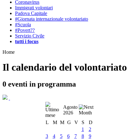
Coronavirus
Immigrati volontari
Padova Capitale
#Giornata internazionale volontariato
#Scuola
#Povert??
Servizio Civile
tutti i focus
Home
Il calendario del volontariato
0
eventi in programma
Agosto
2026
L
M
M
G
V
S
D
1
2
3
4
5
6
7
8
9