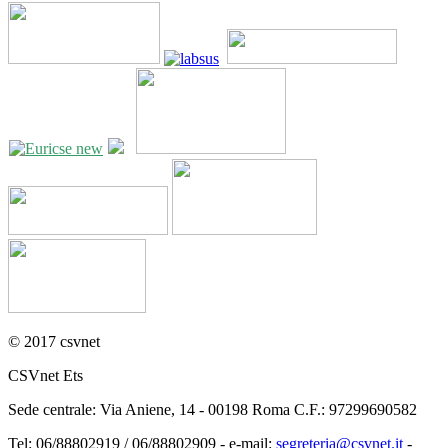
© 2017 csvnet
CSVnet Ets
Sede centrale: Via Aniene, 14 - 00198 Roma C.F.: 97299690582
Tel: 06/88802919 / 06/88802909 - e-mail:
segreteria@csvnet.it
-