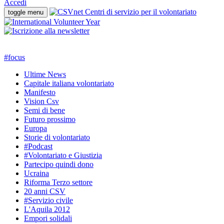
Accedi
toggle menu
#
focus
Ultime News
Capitale italiana volontariato
Manifesto
Vision Csv
Semi di bene
Futuro prossimo
Europa
Storie di volontariato
#Podcast
#Volontariato e Giustizia
Partecipo quindi dono
Ucraina
Riforma Terzo settore
20 anni CSV
#Servizio civile
L'Aquila 2012
Empori solidali