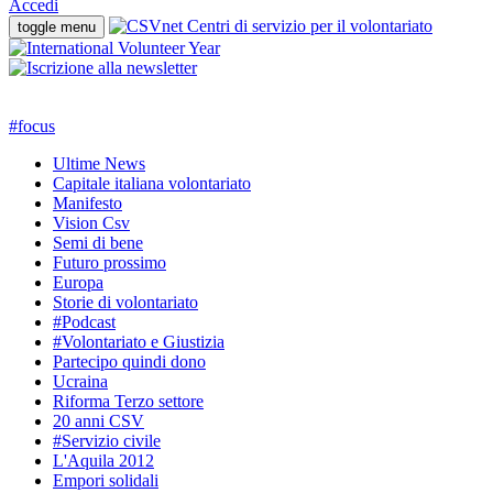
Accedi
toggle menu
#
focus
Ultime News
Capitale italiana volontariato
Manifesto
Vision Csv
Semi di bene
Futuro prossimo
Europa
Storie di volontariato
#Podcast
#Volontariato e Giustizia
Partecipo quindi dono
Ucraina
Riforma Terzo settore
20 anni CSV
#Servizio civile
L'Aquila 2012
Empori solidali