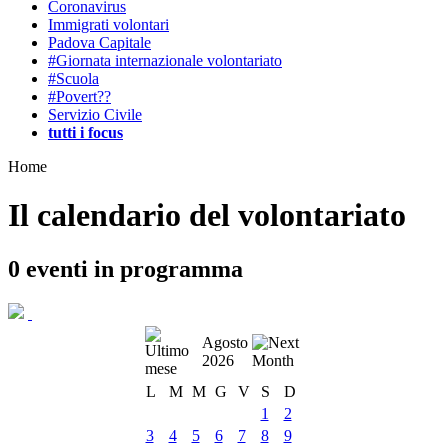
Coronavirus
Immigrati volontari
Padova Capitale
#Giornata internazionale volontariato
#Scuola
#Povert??
Servizio Civile
tutti i focus
Home
Il calendario del volontariato
0
eventi in programma
Agosto
2026
L
M
M
G
V
S
D
1
2
3
4
5
6
7
8
9