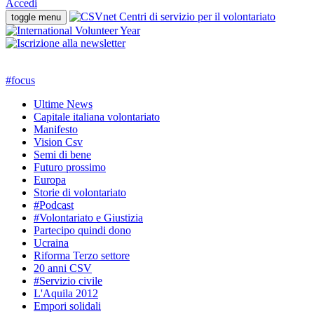
Accedi
toggle menu
#
focus
Ultime News
Capitale italiana volontariato
Manifesto
Vision Csv
Semi di bene
Futuro prossimo
Europa
Storie di volontariato
#Podcast
#Volontariato e Giustizia
Partecipo quindi dono
Ucraina
Riforma Terzo settore
20 anni CSV
#Servizio civile
L'Aquila 2012
Empori solidali