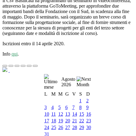
Il Csv Basilicata ha programmato un seminario in videoconferenza,
attraverso la piattaforma GoToMeeting, per approfondire due
importanti bandi della Fondazione con il Sud, in scadenza alla fine
di maggio. Dopo il seminario, sarà organizzato un breve corso di
formazione sulla progettazione sociale, al fine di fornire strumenti e
conoscenze per la stesura di progetti per gli enti del terzo settore
(seguiranno date e modalità di iscrizione al corso).
Iscrizioni entro il 14 aprile 2020.
Info
qui
.
Agosto
2026
L
M
M
G
V
S
D
1
2
3
4
5
6
7
8
9
10
11
12
13
14
15
16
17
18
19
20
21
22
23
24
25
26
27
28
29
30
31