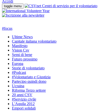
Accedi
toggle menu
#
focus
Ultime News
Capitale italiana volontariato
Manifesto
Vision Csv
Semi di bene
Futuro prossimo
Europa
Storie di volontariato
#Podcast
#Volontariato e Giustizia
Partecipo quindi dono
Ucraina
Riforma Terzo settore
20 anni CSV
#Servizio civile
L'Aquila 2012
Empori solidali