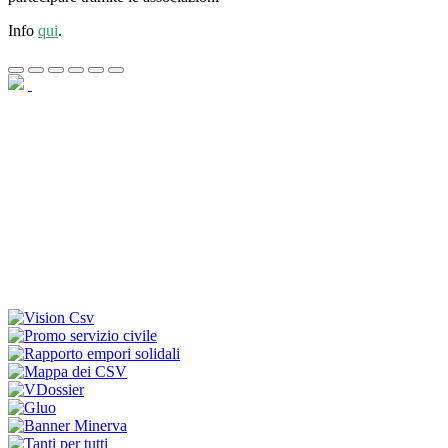
Info
qui
.