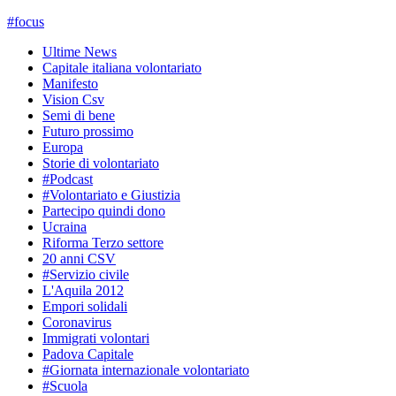
#
focus
Ultime News
Capitale italiana volontariato
Manifesto
Vision Csv
Semi di bene
Futuro prossimo
Europa
Storie di volontariato
#Podcast
#Volontariato e Giustizia
Partecipo quindi dono
Ucraina
Riforma Terzo settore
20 anni CSV
#Servizio civile
L'Aquila 2012
Empori solidali
Coronavirus
Immigrati volontari
Padova Capitale
#Giornata internazionale volontariato
#Scuola