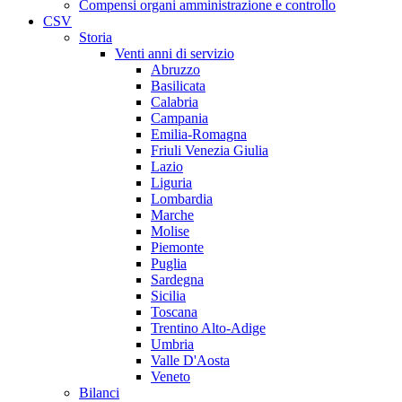
Compensi organi amministrazione e controllo
CSV
Storia
Venti anni di servizio
Abruzzo
Basilicata
Calabria
Campania
Emilia-Romagna
Friuli Venezia Giulia
Lazio
Liguria
Lombardia
Marche
Molise
Piemonte
Puglia
Sardegna
Sicilia
Toscana
Trentino Alto-Adige
Umbria
Valle D'Aosta
Veneto
Bilanci