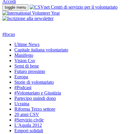
Accedi
toggle menu
#
focus
Ultime News
Capitale italiana volontariato
Manifesto
Vision Csv
Semi di bene
Futuro prossimo
Europa
Storie di volontariato
#Podcast
#Volontariato e Giustizia
Partecipo quindi dono
Ucraina
Riforma Terzo settore
20 anni CSV
#Servizio civile
L'Aquila 2012
Empori solidali