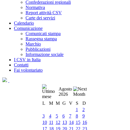
Confederazioni regionali
Normativa
Report attività CSV
Carte dei servizi
Calendario
Comunicazione
Comunicati stampa
Rassegna stampa
Marchio
Pubblicazioni
Informazione sociale
I CSV in Italia
Contatti
Fai volontariato
Agosto
2026
L
M
M
G
V
S
D
1
2
3
4
5
6
7
8
9
10
11
12
13
14
15
16
17
18
19
20
21
22
23