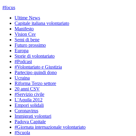
#
focus
Ultime News
Capitale italiana volontariato
Manifesto
Vision Csv
Semi di bene
Futuro prossimo
Europa
Storie di volontariato
#Podcast
#Volontariato e Giustizia
Partecipo quindi dono
Ucraina
Riforma Terzo settore
20 anni CSV
#Servizio civile
L'Aquila 2012
Empori solidali
Coronavirus
Immigrati volontari
Padova Capitale
#Giornata internazionale volontariato
#Scuola