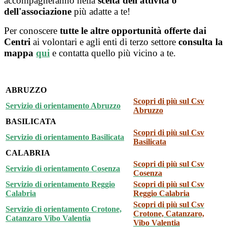
accompagneranno nella
scelta dell'attività o
dell'associazione
più adatte a te!
Per conoscere
tutte le altre opportunità offerte dai
Centri
ai volontari e agli enti di terzo settore
consulta la
mappa
qui
e contatta quello più vicino a te.
ABRUZZO
Scopri di più sul Csv
Servizio di orientamento Abruzzo
Abruzzo
BASILICATA
Scopri di più sul Csv
Servizio di orientamento Basilicata
Basilicata
CALABRIA
Scopri di più sul Csv
Servizio di orientamento Cosenza
Cosenza
Servizio di orientamento Reggio
Scopri di più sul Csv
Calabria
Reggio Calabria
Scopri di più sul Csv
Servizio di orientamento Crotone,
Crotone, Catanzaro,
Catanzaro Vibo Valentia
Vibo Valentia