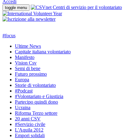
Accedi
toggle menu
#
focus
Ultime News
Capitale italiana volontariato
Manifesto
Vision Csv
Semi di bene
Futuro prossimo
Europa
Storie di volontariato
#Podcast
#Volontariato e Giustizia
Partecipo quindi dono
Ucraina
Riforma Terzo settore
20 anni CSV
#Servizio civile
L'Aquila 2012
Empori solidali