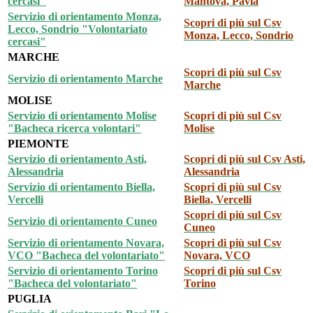
cercasi"
Mantova, Pavia
Servizio di orientamento Monza,
Scopri di più sul Csv
Lecco, Sondrio "Volontariato
Monza, Lecco, Sondrio
cercasi"
MARCHE
Scopri di più sul Csv
Servizio di orientamento Marche
Marche
MOLISE
Servizio di orientamento Molise
Scopri di più sul Csv
"Bacheca ricerca volontari"
Molise
PIEMONTE
Servizio di orientamento Asti,
Scopri di più sul Csv
Asti,
Alessandria
Alessandria
Servizio di orientamento Biella,
Scopri di più sul Csv
Vercelli
Biella, Vercelli
Scopri di più sul Csv
Servizio di orientamento Cuneo
Cuneo
Servizio di orientamento Novara,
Scopri di più sul Csv
VCO "Bacheca del volontariato"
Novara, VCO
Servizio di orientamento Torino
Scopri di più sul Csv
"Bacheca del volontariato"
Torino
PUGLIA