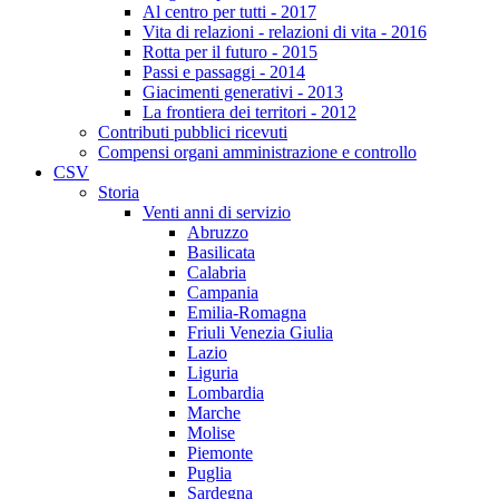
Al centro per tutti - 2017
Vita di relazioni - relazioni di vita - 2016
Rotta per il futuro - 2015
Passi e passaggi - 2014
Giacimenti generativi - 2013
La frontiera dei territori - 2012
Contributi pubblici ricevuti
Compensi organi amministrazione e controllo
CSV
Storia
Venti anni di servizio
Abruzzo
Basilicata
Calabria
Campania
Emilia-Romagna
Friuli Venezia Giulia
Lazio
Liguria
Lombardia
Marche
Molise
Piemonte
Puglia
Sardegna