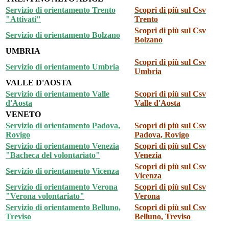
Servizio di orientamento Trento
Scopri di più sul Csv
"Attivati"
Trento
Scopri di più sul Csv
Servizio di orientamento Bolzano
Bolzano
UMBRIA
Scopri di più sul Csv
Servizio di orientamento Umbria
Umbria
VALLE D'AOSTA
Servizio di orientamento Valle
Scopri di più sul Csv
d'Aosta
Valle d'Aosta
VENETO
Servizio di orientamento Padova,
Scopri di più sul Csv
Rovigo
Padova, Rovigo
Servizio di orientamento Venezia
Scopri di più sul Csv
"Bacheca del volontariato"
Venezia
Scopri di più sul Csv
Servizio di orientamento Vicenza
Vicenza
Servizio di orientamento Verona
Scopri di più sul Csv
"Verona volontariato"
Verona
Servizio di orientamento Belluno,
Scopri di più sul Csv
Treviso
Belluno, Treviso