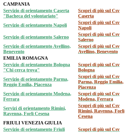
CAMPANIA
Servizio di orientamento Caserta
Scopri di più sul Csv
"Bacheca del volontariato"
Caserta
Scopri di più sul Csv
Servizio di orientamento Napoli
Napoli
Scopri di più sul Csv
Servizio di orientamento Salerno
Salerno
Servizio di orientamento Avellino,
Scopri di più sul Csv
Benevento
Avellino, Benevento
EMILIA ROMAGNA
Servizio di orientamento Bologna
Scopri di più sul Csv
"Chi cerca trova"
Bologna
Scopri di più sul Csv
Servizio di orientamento Parma,
Parma, Reggio Emilia,
Reggio Emilia, Piacenza
Piacenza
Servizio di orientamento Modena,
Scopri di più sul Csv
Ferrara
Modena, Ferrara
Scopri di più sul Csv
Servizi di orientamento Rimini,
Rimini, Ravenna, Forlì
Ravenna, Forlì Cesena
Cesena
FRIULI VENEZIA GIULIA
Servizio di orientamento Friuli
Scopri di più sul Csv