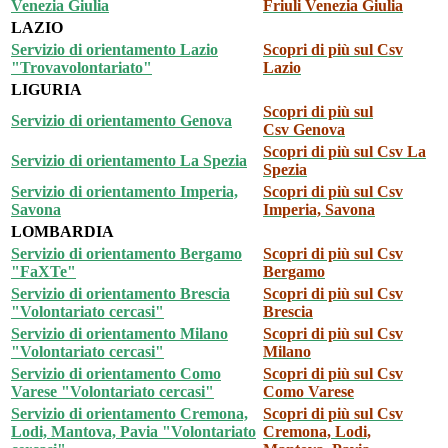
Venezia Giulia
Friuli Venezia Giulia
LAZIO
Servizio di orientamento Lazio
Scopri di più sul Csv
"Trovavolontariato"
Lazio
LIGURIA
Scopri di più sul
Servizio di orientamento Genova
Csv
Genova
Scopri di più sul Csv
La
Servizio di orientamento La Spezia
Spezia
Servizio di orientamento Imperia,
Scopri di più sul Csv
Savona
Imperia, Savona
LOMBARDIA
Servizio di orientamento Bergamo
Scopri di più sul Csv
"FaXTe"
Bergamo
Servizio di orientamento Brescia
Scopri di più sul Csv
"Volontariato cercasi"
Brescia
Servizio di orientamento Milano
Scopri di più sul Csv
"Volontariato cercasi"
Milano
Servizio di orientamento Como
Scopri di più sul Csv
Varese "Volontariato cercasi"
Como Varese
Servizio di orientamento Cremona,
Scopri di più sul Csv
Lodi, Mantova, Pavia "Volontariato
Cremona, Lodi,