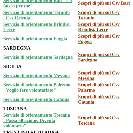
Servizio di orientamento Bari "Lo
Scopri di più sul Csv
Bari
faccio per me"
Servizio di orientamento Taranto
Scopri di più sul Csv
"Csv Orienta"
Taranto
Servizio di orientamento Brindisi,
Scopri di più sul Csv
Lecce
Brindisi, Lecce
Scopri di più sul Csv
Servizio di orientamento Foggia
Foggia
SARDEGNA
Scopri di più sul Csv
Servizio di orientamento Sardegna
Sardegna
SICILIA
Scopri di più sul Csv
Servizio di orientamento Messina
Messina
Servizio di orientamento Palermo
Scopri di più sul Csv
"Voglio fare volontariato"
Palermo
Scopri di più sul Csv
Servizio di orientamento Catania
Catania
TOSCANA
Servizio di orientamento Toscana
Scopri di più sul Csv
"Passa all'azione. Diventa
Toscana
volontario"
TRENTINO ALTO ADIGE