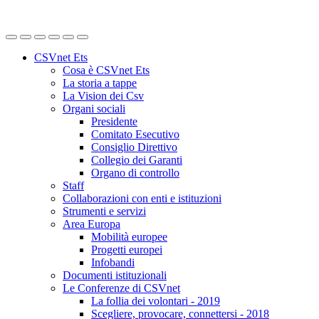
CSVnet Ets
Cosa è CSVnet Ets
La storia a tappe
La Vision dei Csv
Organi sociali
Presidente
Comitato Esecutivo
Consiglio Direttivo
Collegio dei Garanti
Organo di controllo
Staff
Collaborazioni con enti e istituzioni
Strumenti e servizi
Area Europa
Mobilità europee
Progetti europei
Infobandi
Documenti istituzionali
Le Conferenze di CSVnet
La follia dei volontari - 2019
Scegliere, provocare, connettersi - 2018