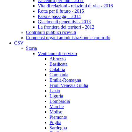
Al centro per tutti - 2017
Vita di relazioni - relazioni di vita - 2016
Rotta per il futuro - 2015
Passi e passaggi - 2014
Giacimenti generativi - 2013
La frontiera dei territori - 2012
Contributi pubblici ricevuti
Compensi organi amministrazione e controllo
CSV
Storia
Venti anni di servizio
Abruzzo
Basilicata
Calabria
Campania
Emilia-Romagna
Friuli Venezia Giulia
Lazio
Liguria
Lombardia
Marche
Molise
Piemonte
Puglia
Sardegna