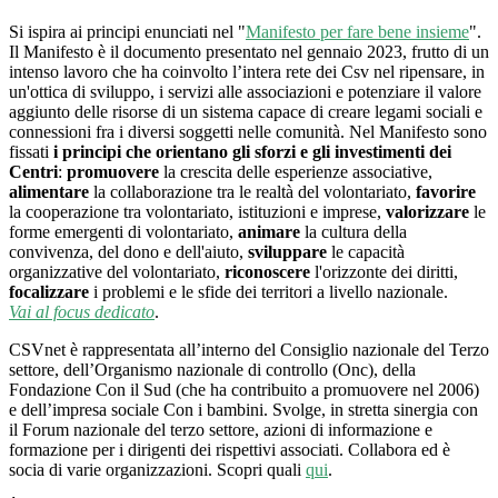
Si ispira ai principi enunciati nel "
Manifesto per fare bene insieme
".
Il Manifesto è il documento presentato nel gennaio 2023, frutto di un
intenso lavoro che ha coinvolto l’intera rete dei Csv nel ripensare, in
un'ottica di sviluppo, i servizi alle associazioni e potenziare il valore
aggiunto delle risorse di un sistema capace di creare legami sociali e
connessioni fra i diversi soggetti nelle comunità. Nel Manifesto sono
fissati
i principi che orientano gli sforzi e gli investimenti dei
Centri
:
promuovere
la crescita delle esperienze associative,
alimentare
la collaborazione tra le realtà del volontariato,
favorire
la cooperazione tra volontariato, istituzioni e imprese,
valorizzare
le
forme emergenti di volontariato,
animare
la cultura della
convivenza, del dono e dell'aiuto,
sviluppare
le capacità
organizzative del volontariato,
riconoscere
l'orizzonte dei diritti,
focalizzare
i problemi e le sfide dei territori a livello nazionale.
Vai al focus dedicato
.
CSVnet è rappresentata all’interno del Consiglio nazionale del Terzo
settore, dell’Organismo nazionale di controllo (Onc), della
Fondazione Con il Sud (che ha contribuito a promuovere nel 2006)
e dell’impresa sociale Con i bambini. Svolge, in stretta sinergia con
il Forum nazionale del terzo settore, azioni di informazione e
formazione per i dirigenti dei rispettivi associati. Collabora ed è
socia di varie organizzazioni. Scopri quali
qui
.