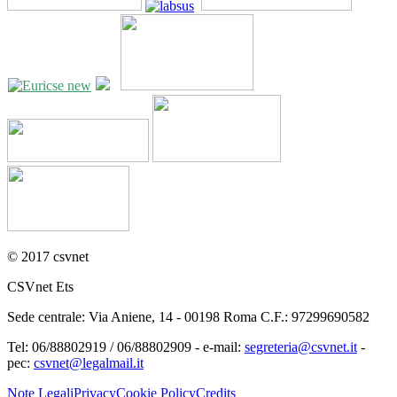
© 2017 csvnet
CSVnet Ets
Sede centrale: Via Aniene, 14 - 00198 Roma C.F.: 97299690582
Tel: 06/88802919 / 06/88802909 - e-mail:
segreteria@csvnet.it
-
pec:
csvnet@legalmail.it
Note Legali
Privacy
Cookie Policy
Credits