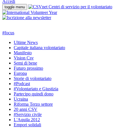
Accedi
toggle menu
#
focus
Ultime News
Capitale italiana volontariato
Manifesto
Vision Csv
Semi di bene
Futuro prossimo
Europa
Storie di volontariato
#Podcast
#Volontariato e Giustizia
Partecipo quindi dono
Ucraina
Riforma Terzo settore
20 anni CSV
#Servizio civile
L'Aquila 2012
Empori solidali