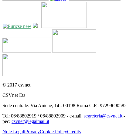
© 2017 csvnet
CSVnet Ets
Sede centrale: Via Aniene, 14 - 00198 Roma C.F.: 97299690582
Tel: 06/88802919 / 06/88802909 - e-mail:
segreteria@csvnet.it
-
pec:
csvnet@legalmail.it
Note Legali
Privacy
Cookie Policy
Credits