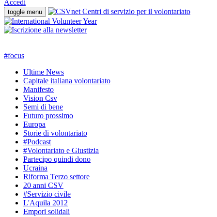
Accedi
toggle menu
#
focus
Ultime News
Capitale italiana volontariato
Manifesto
Vision Csv
Semi di bene
Futuro prossimo
Europa
Storie di volontariato
#Podcast
#Volontariato e Giustizia
Partecipo quindi dono
Ucraina
Riforma Terzo settore
20 anni CSV
#Servizio civile
L'Aquila 2012
Empori solidali