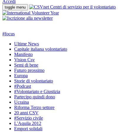
Accedi
toggle menu
#
focus
Ultime News
Capitale italiana volontariato
Manifesto
Vision Csv
Semi di bene
Futuro prossimo
Europa
Storie di volontariato
#Podcast
#Volontariato e Giustizia
Partecipo quindi dono
Ucraina
Riforma Terzo settore
20 anni CSV
#Servizio civile
L'Aquila 2012
Empori solidali