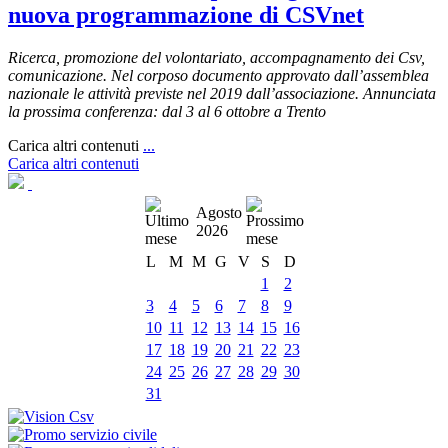
nuova programmazione di CSVnet
Ricerca, promozione del volontariato, accompagnamento dei Csv,
comunicazione. Nel corposo documento approvato dall’assemblea
nazionale le attività previste nel 2019 dall’associazione. Annunciata
la prossima conferenza: dal 3 al 6 ottobre a Trento
Carica altri contenuti
...
Carica altri contenuti
Agosto
2026
L
M
M
G
V
S
D
1
2
3
4
5
6
7
8
9
10
11
12
13
14
15
16
17
18
19
20
21
22
23
24
25
26
27
28
29
30
31