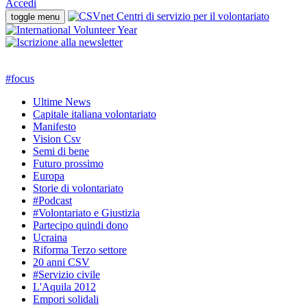
Accedi
toggle menu
#
focus
Ultime News
Capitale italiana volontariato
Manifesto
Vision Csv
Semi di bene
Futuro prossimo
Europa
Storie di volontariato
#Podcast
#Volontariato e Giustizia
Partecipo quindi dono
Ucraina
Riforma Terzo settore
20 anni CSV
#Servizio civile
L'Aquila 2012
Empori solidali