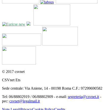
© 2017 csvnet
CSVnet Ets
Sede centrale: Via Aniene, 14 - 00198 Roma C.F.: 97299690582
Tel: 06/88802919 / 06/88802909 - e-mail:
segreteria@csvnet.it
-
pec:
csvnet@legalmail.it
Note Legali
Privacy
Cookie Policy
Credits