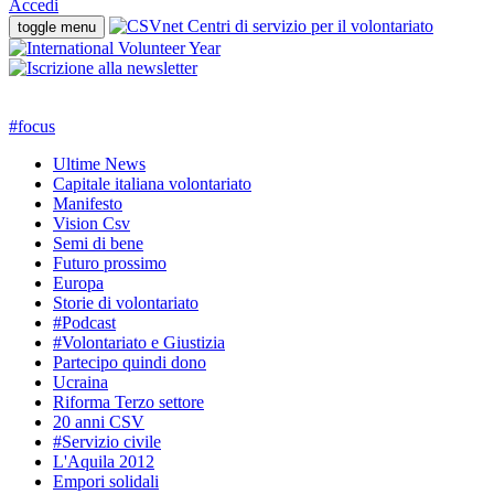
Accedi
toggle menu
#
focus
Ultime News
Capitale italiana volontariato
Manifesto
Vision Csv
Semi di bene
Futuro prossimo
Europa
Storie di volontariato
#Podcast
#Volontariato e Giustizia
Partecipo quindi dono
Ucraina
Riforma Terzo settore
20 anni CSV
#Servizio civile
L'Aquila 2012
Empori solidali