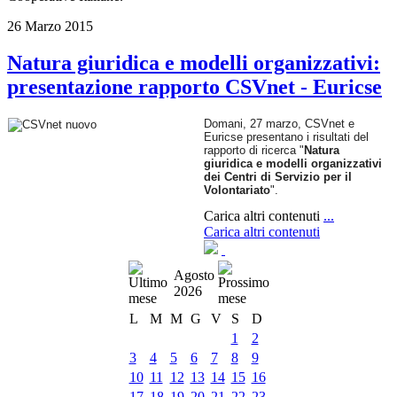
26 Marzo 2015
Natura giuridica e modelli organizzativi:
presentazione rapporto CSVnet - Euricse
Domani, 27 marzo, CSVnet e
Euricse presentano i risultati del
rapporto di ricerca "
Natura
giuridica e modelli organizzativi
dei Centri di Servizio per il
Volontariato
".
Carica altri contenuti
...
Carica altri contenuti
Agosto
2026
L
M
M
G
V
S
D
1
2
3
4
5
6
7
8
9
10
11
12
13
14
15
16
17
18
19
20
21
22
23