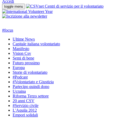
Accedi
toggle menu
#
focus
Ultime News
Capitale italiana volontariato
Manifesto
Vision Csv
Semi di bene
Futuro prossimo
Europa
Storie di volontariato
#Podcast
#Volontariato e Giustizia
Partecipo quindi dono
Ucraina
Riforma Terzo settore
20 anni CSV
#Servizio civile
L'Aquila 2012
Empori solidali