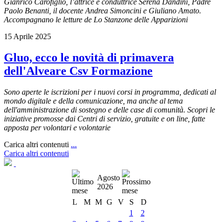
Gianrico Carofiglio, l’attrice e conduttrice Serena Dandini, Padre
Paolo Benanti, il docente Andrea Simoncini e Giuliano Amato.
Accompagnano le letture de Lo Stanzone delle Apparizioni
15 Aprile 2025
Gluo, ecco le novità di primavera
dell'Alveare Csv Formazione
Sono aperte le iscrizioni per i nuovi corsi in programma, dedicati al
mondo digitale e della comunicazione, ma anche al tema
dell'amministrazione di sostegno e delle case di comunità. Scopri le
iniziative promosse dai Centri di servizio, gratuite e on line, fatte
apposta per volontari e volontarie
Carica altri contenuti
...
Carica altri contenuti
Agosto
2026
L
M
M
G
V
S
D
1
2