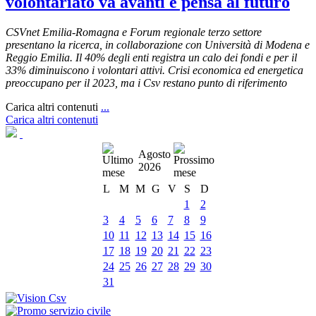
volontariato va avanti e pensa al futuro
CSVnet Emilia-Romagna e Forum regionale terzo settore
presentano la ricerca, in collaborazione con Università di Modena e
Reggio Emilia. Il 40% degli enti registra un calo dei fondi e per il
33% diminuiscono i volontari attivi. Crisi economica ed energetica
preoccupano per il 2023, ma i Csv restano punto di riferimento
Carica altri contenuti
...
Carica altri contenuti
Agosto
2026
L
M
M
G
V
S
D
1
2
3
4
5
6
7
8
9
10
11
12
13
14
15
16
17
18
19
20
21
22
23
24
25
26
27
28
29
30
31