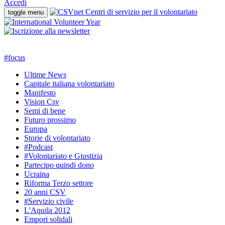
Accedi
toggle menu
#
focus
Ultime News
Capitale italiana volontariato
Manifesto
Vision Csv
Semi di bene
Futuro prossimo
Europa
Storie di volontariato
#Podcast
#Volontariato e Giustizia
Partecipo quindi dono
Ucraina
Riforma Terzo settore
20 anni CSV
#Servizio civile
L'Aquila 2012
Empori solidali