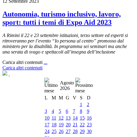
12 Settembre 2023
Autonomia, turismo inclusivo, lavoro,
sport: tutti i temi di Expo Aid 2023
A Rimini il 22 e 23 settembre istituzioni, terzo settore ed esperti si
ritroveranno per l’evento “Io persona al centro” promosso dal
ministero per la disabilità. In programma sei seminari ma anche
una serata di svago e spettacoli all’insegna dell’inclusione
Carica altri contenuti
...
Carica altri contenuti
Agosto
2026
L
M
M
G
V
S
D
1
2
3
4
5
6
7
8
9
10
11
12
13
14
15
16
17
18
19
20
21
22
23
24
25
26
27
28
29
30