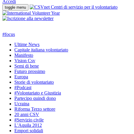
Accedi
toggle menu
#
focus
Ultime News
Capitale italiana volontariato
Manifesto
Vision Csv
Semi di bene
Futuro prossimo
Europa
Storie di volontariato
#Podcast
#Volontariato e Giustizia
Partecipo quindi dono
Ucraina
Riforma Terzo settore
20 anni CSV
#Servizio civile
L'Aquila 2012
Empori solidali