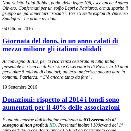
Non rieletto Luigi Bobba, padre della legge 106, esce anche Andrea
Olivero. Confermati per un soffio Lepri e Patriarca, ormai sparito il
gruppo dei parlamentari “sociali”. Per i 5 stelle exploit di Vincenzo
Spadafora. Le prime reazioni
04 Ottobre 2016
Giornata del dono, in un anno calati di
mezzo milione gli italiani solidali
Al convegno di IID, per la ricorrenza celebrata in tutta Italia,
presentate le ricerche di Eurisko e Osservatorio di Pavia. In 10 anni
persi oltre 5 milioni di donatori; un terzo preferisce ancora dare in
contanti. Patriarca: “C’è ancora tanto da fare”
.
19 Settembre 2016
Donazioni: rispetto al 2014 i fondi sono
aumentati per il 40% delle associazioni
È quanto emerge dall'indagine realizzata dall'
Osservatorio di
sostegno al non profit
di
IID
. Presentati inoltre i 100eventi del 1°
Giro dell’Italia che dona; anche CSVnet ha partecipato come