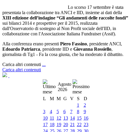
Lo scorso 17 settembre è stata
presentata la collaborazione tra ANCI e IID, insieme ai dati della
XIII edizione dell’indagine “Gli andamenti delle raccolte fondi”
sui bilanci 2014 e prospettive per il 2015, realizzata
dall'Osservatorio di sostegno al Non Profit sociale dell'IID, in
collaborazione con l'Associazione Italiana Fundraiser (Assif).
Alla conferenza erano presenti
Piero Fassino
, presidente ANCI,
Edoardo Patriarca
, presidente IID e
Giovanna Rossiello
,
giornalista di Tg1 - Fa la cosa giusta, che ha moderato il dibattito.
Carica altri contenuti
...
Carica altri contenuti
Agosto
2026
L
M
M
G
V
S
D
1
2
3
4
5
6
7
8
9
10
11
12
13
14
15
16
17
18
19
20
21
22
23
24
25
26
27
28
29
30