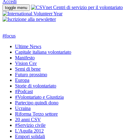
Accedi
toggle menu
#
focus
Ultime News
Capitale italiana volontariato
Manifesto
Vision Csv
Semi di bene
Futuro prossimo
Europa
Storie di volontariato
#Podcast
#Volontariato e Giustizia
Partecipo quindi dono
Ucraina
Riforma Terzo settore
20 anni CSV
#Servizio civile
L'Aquila 2012
Empori solidali