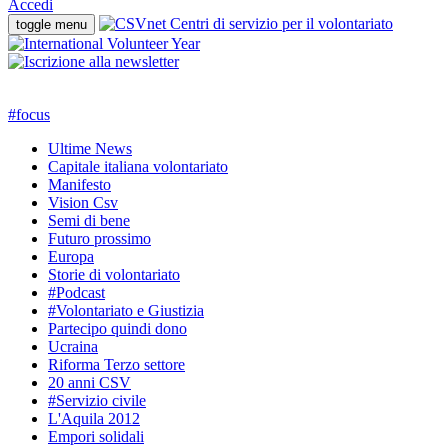
Accedi
toggle menu
#
focus
Ultime News
Capitale italiana volontariato
Manifesto
Vision Csv
Semi di bene
Futuro prossimo
Europa
Storie di volontariato
#Podcast
#Volontariato e Giustizia
Partecipo quindi dono
Ucraina
Riforma Terzo settore
20 anni CSV
#Servizio civile
L'Aquila 2012
Empori solidali