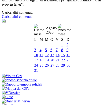
futuro di lavoro, di affetti, di relazioni, e per questo abbandonino la
propria terra
".
Carica altri contenuti
...
Carica altri contenuti
Agosto
2026
L
M
M
G
V
S
D
1
2
3
4
5
6
7
8
9
10
11
12
13
14
15
16
17
18
19
20
21
22
23
24
25
26
27
28
29
30
31