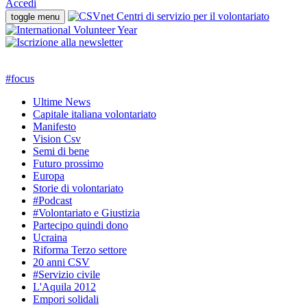
Accedi
toggle menu
#
focus
Ultime News
Capitale italiana volontariato
Manifesto
Vision Csv
Semi di bene
Futuro prossimo
Europa
Storie di volontariato
#Podcast
#Volontariato e Giustizia
Partecipo quindi dono
Ucraina
Riforma Terzo settore
20 anni CSV
#Servizio civile
L'Aquila 2012
Empori solidali