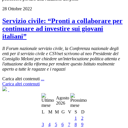
28 Ottobre 2022
Servizio civile: “Pronti a collaborare per
continuare ad investire sui giovani
italiani”
Il Forum nazionale servizio civile, la Conferenza nazionale degli
enti per il servizio civile e CSVnet scrivono al neo Presidente del
Consiglio Meloni per chiedere un'interlocuzione politica attenta e
l'attuazione della riforma per rendere questo Istituto realmente
aperto a tutte le ragazze e i ragazzi
Carica altri contenuti
...
Carica altri contenuti
Agosto
2026
L
M
M
G
V
S
D
1
2
3
4
5
6
7
8
9