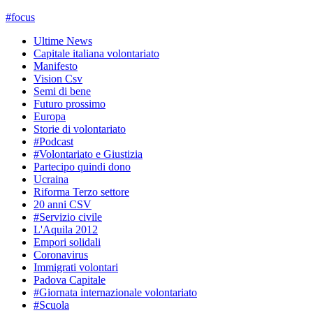
#
focus
Ultime News
Capitale italiana volontariato
Manifesto
Vision Csv
Semi di bene
Futuro prossimo
Europa
Storie di volontariato
#Podcast
#Volontariato e Giustizia
Partecipo quindi dono
Ucraina
Riforma Terzo settore
20 anni CSV
#Servizio civile
L'Aquila 2012
Empori solidali
Coronavirus
Immigrati volontari
Padova Capitale
#Giornata internazionale volontariato
#Scuola