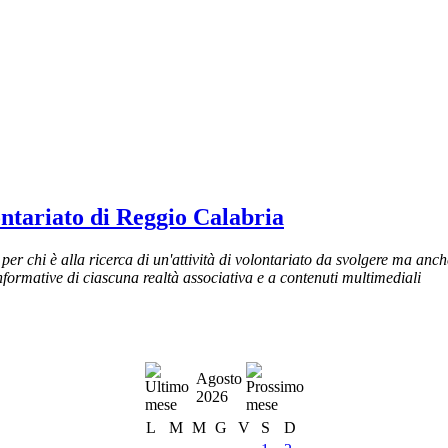
ontariato di Reggio Calabria
er chi è alla ricerca di un'attività di volontariato da svolgere ma anch
nformative di ciascuna realtà associativa e a contenuti multimediali
Agosto
2026
L
M
M
G
V
S
D